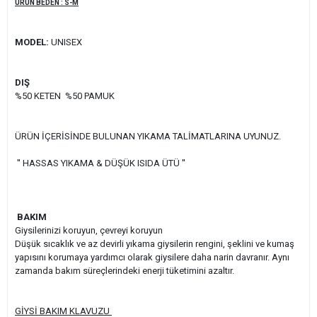
ÜRÜN BEDEN : S-M
MODEL:
UNISEX
DIŞ
%50 KETEN %50 PAMUK
ÜRÜN İÇERİSİNDE BULUNAN YIKAMA TALİMATLARINA UYUNUZ.
'' HASSAS YIKAMA & DÜŞÜK ISIDA ÜTÜ ''
BAKIM
Giysilerinizi koruyun, çevreyi koruyun
Düşük sıcaklık ve az devirli yıkama giysilerin rengini, şeklini ve kumaş
yapısını korumaya yardımcı olarak giysilere daha narin davranır. Aynı
zamanda bakım süreçlerindeki enerji tüketimini azaltır.
GİYSİ BAKIM KLAVUZU