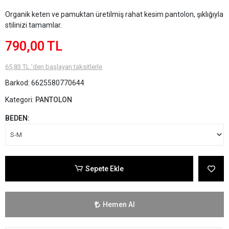
Organik keten ve pamuktan üretilmiş rahat kesim pantolon, şıklığıyla
stilinizi tamamlar.
790,00 TL
65,83 TL 'den başlayan taksitlerle
Barkod:
6625580770644
Kategori:
PANTOLON
BEDEN:
Sepete Ekle
Hemen Al